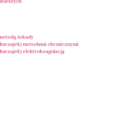
 starszych
 metodą Arkady
(kurzajek) metodami chemicznymi
urzajek) elektrokoagulacją
a