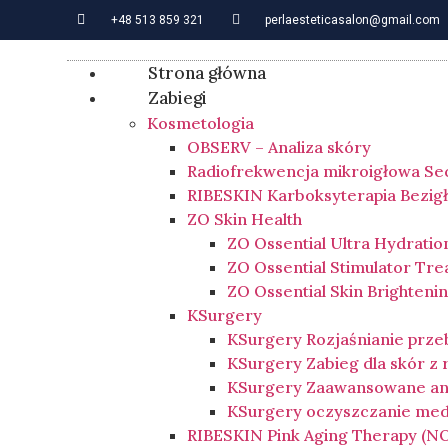
+48 513 859 321
perlaesteticasalon@gmail.com
Strona główna
Zabiegi
Kosmetologia
OBSERV – Analiza skóry
Radiofrekwencja mikroigłowa Se
RIBESKIN Karboksyterapia Bezig
ZO Skin Health
ZO Ossential Ultra Hydratio
ZO Ossential Stimulator Tr
ZO Ossential Skin Brighten
KSurgery
KSurgery Rozjaśnianie prz
KSurgery Zabieg dla skór z
KSurgery Zaawansowane an
KSurgery oczyszczanie me
RIBESKIN Pink Aging Therapy (