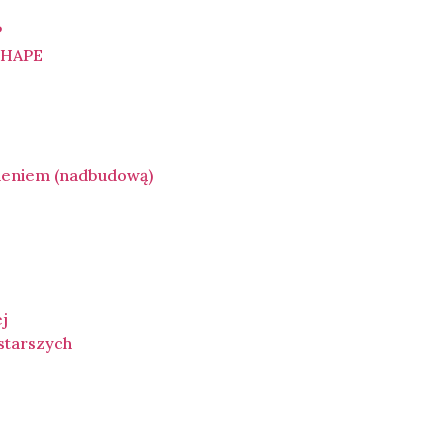
P
SHAPE
ieniem (nadbudową)
)
ej
 starszych