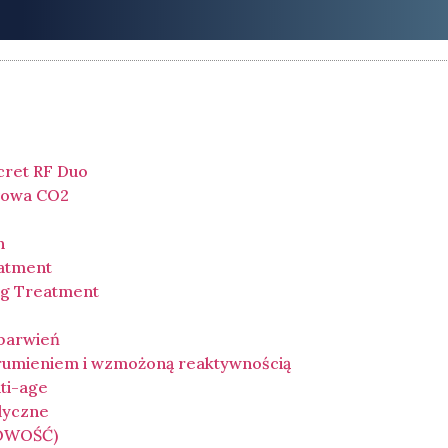
cret RF Duo
łowa CO2
n
eatment
ing Treatment
ebarwień
 rumieniem i wzmożoną reaktywnością
ti-age
dyczne
NOWOŚĆ)