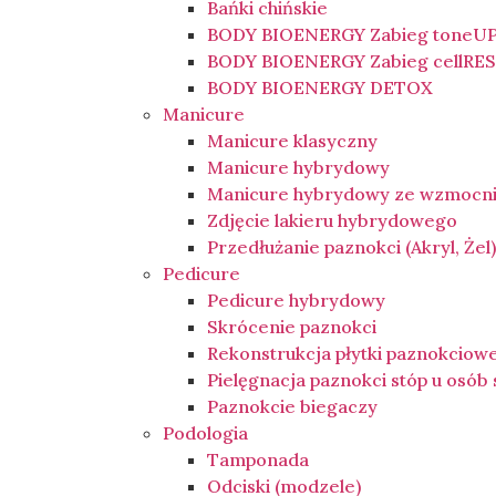
Bańki chińskie
BODY BIOENERGY Zabieg toneU
BODY BIOENERGY Zabieg cellRE
BODY BIOENERGY DETOX
Manicure
Manicure klasyczny
Manicure hybrydowy
Manicure hybrydowy ze wzmocn
Zdjęcie lakieru hybrydowego
Przedłużanie paznokci (Akryl, Żel
Pedicure
Pedicure hybrydowy
Skrócenie paznokci
Rekonstrukcja płytki paznokciow
Pielęgnacja paznokci stóp u osób
Paznokcie biegaczy
Podologia
Tamponada
Odciski (modzele)