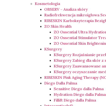
Kosmetologia
OBSERV – Analiza skóry
Radiofrekwencja mikroigłowa Se
RIBESKIN Karboksyterapia Bezig
ZO Skin Health
ZO Ossential Ultra Hydratio
ZO Ossential Stimulator Tr
ZO Ossential Skin Brighten
KSurgery
KSurgery Rozjaśnianie prz
KSurgery Zabieg dla skór z
KSurgery Zaawansowane an
KSurgery oczyszczanie me
RIBESKIN Pink Aging Therapy (
Diego Dalla Palma
Sensitive Diego dalla Palma
Hydration Diego dalla Palma
Fillift Diego dalla Palma
Intraceuticals©