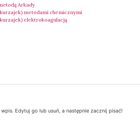
 metodą Arkady
(kurzajek) metodami chemicznymi
urzajek) elektrokoagulacją
a
pis. Edytuj go lub usuń, a następnie zacznij pisać!