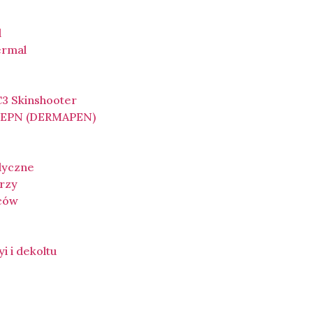
l
ermal
3 Skinshooter
a EPN (DERMAPEN)
dyczne
rzy
ców
yi i dekoltu