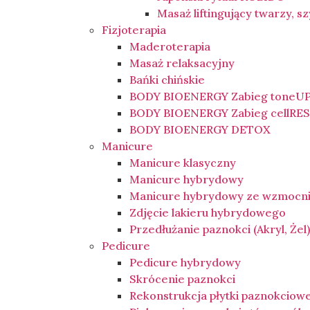
Masaż liftingujący twarzy, sz
Fizjoterapia
Maderoterapia
Masaż relaksacyjny
Bańki chińskie
BODY BIOENERGY Zabieg toneU
BODY BIOENERGY Zabieg cellRE
BODY BIOENERGY DETOX
Manicure
Manicure klasyczny
Manicure hybrydowy
Manicure hybrydowy ze wzmocn
Zdjęcie lakieru hybrydowego
Przedłużanie paznokci (Akryl, Żel
Pedicure
Pedicure hybrydowy
Skrócenie paznokci
Rekonstrukcja płytki paznokciow