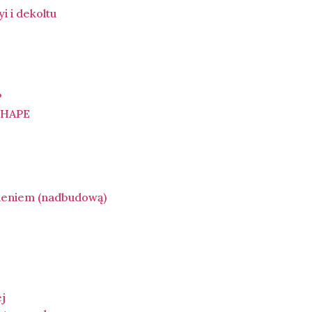
yi i dekoltu
P
SHAPE
ieniem (nadbudową)
)
ej