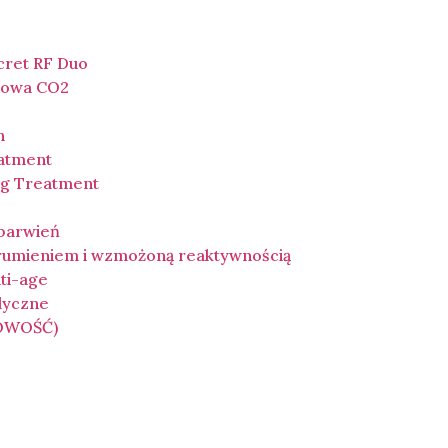
cret RF Duo
łowa CO2
n
eatment
ing Treatment
ebarwień
 rumieniem i wzmożoną reaktywnością
ti-age
dyczne
NOWOŚĆ)