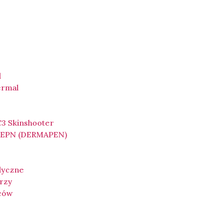
l
ermal
3 Skinshooter
a EPN (DERMAPEN)
dyczne
rzy
ców