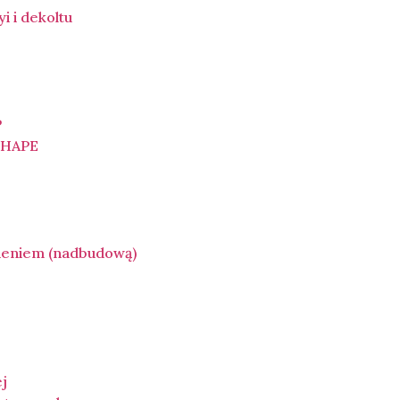
yi i dekoltu
P
SHAPE
ieniem (nadbudową)
)
ej