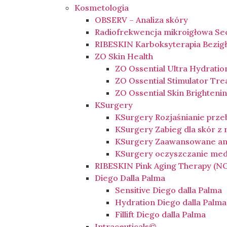
Kosmetologia
OBSERV – Analiza skóry
Radiofrekwencja mikroigłowa Se
RIBESKIN Karboksyterapia Bezig
ZO Skin Health
ZO Ossential Ultra Hydratio
ZO Ossential Stimulator Tr
ZO Ossential Skin Brighten
KSurgery
KSurgery Rozjaśnianie prz
KSurgery Zabieg dla skór z
KSurgery Zaawansowane an
KSurgery oczyszczanie me
RIBESKIN Pink Aging Therapy (
Diego Dalla Palma
Sensitive Diego dalla Palma
Hydration Diego dalla Palma
Fillift Diego dalla Palma
Intraceuticals©