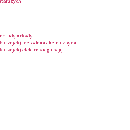
 starszych
 metodą Arkady
(kurzajek) metodami chemicznymi
urzajek) elektrokoagulacją
a