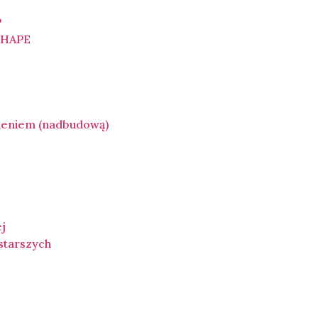
P
SHAPE
ieniem (nadbudową)
)
ej
 starszych