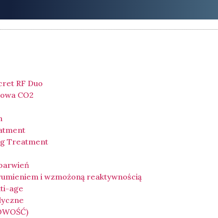
cret RF Duo
łowa CO2
n
eatment
ing Treatment
ebarwień
 rumieniem i wzmożoną reaktywnością
ti-age
dyczne
NOWOŚĆ)