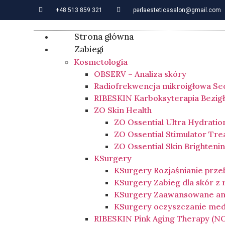
+48 513 859 321
perlaesteticasalon@gmail.com
Strona główna
Zabiegi
Kosmetologia
OBSERV – Analiza skóry
Radiofrekwencja mikroigłowa Se
RIBESKIN Karboksyterapia Bezig
ZO Skin Health
ZO Ossential Ultra Hydratio
ZO Ossential Stimulator Tr
ZO Ossential Skin Brighten
KSurgery
KSurgery Rozjaśnianie prz
KSurgery Zabieg dla skór z
KSurgery Zaawansowane an
KSurgery oczyszczanie me
RIBESKIN Pink Aging Therapy (