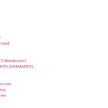
l
ermal
3 Skinshooter
a EPN (DERMAPEN)
dyczne
rzy
ców