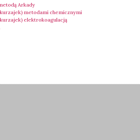
 metodą Arkady
(kurzajek) metodami chemicznymi
urzajek) elektrokoagulacją
a