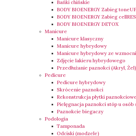
Bańki chińskie
BODY BIOENERGY Zabieg toneU
BODY BIOENERGY Zabieg cellRE
BODY BIOENERGY DETOX
Manicure
Manicure klasyczny
Manicure hybrydowy
Manicure hybrydowy ze wzmocn
Zdjęcie lakieru hybrydowego
Przedłużanie paznokci (Akryl, Żel
Pedicure
Pedicure hybrydowy
Skrócenie paznokci
Rekonstrukcja płytki paznokciow
Pielęgnacja paznokci stóp u osób
Paznokcie biegaczy
Podologia
Tamponada
Odciski (modzele)