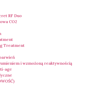
cret RF Duo
łowa CO2
n
eatment
ing Treatment
ebarwień
 rumieniem i wzmożoną reaktywnością
ti-age
dyczne
NOWOŚĆ)