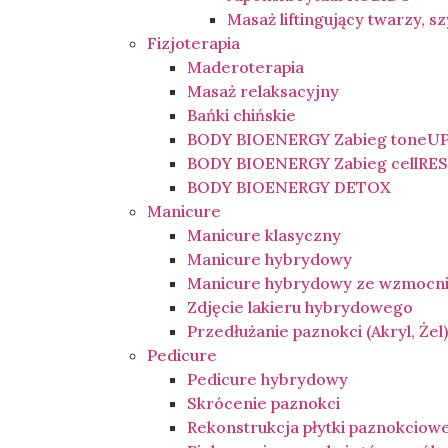
Masaż liftingujący twarzy, sz
Fizjoterapia
Maderoterapia
Masaż relaksacyjny
Bańki chińskie
BODY BIOENERGY Zabieg toneU
BODY BIOENERGY Zabieg cellRE
BODY BIOENERGY DETOX
Manicure
Manicure klasyczny
Manicure hybrydowy
Manicure hybrydowy ze wzmocn
Zdjęcie lakieru hybrydowego
Przedłużanie paznokci (Akryl, Żel
Pedicure
Pedicure hybrydowy
Skrócenie paznokci
Rekonstrukcja płytki paznokciow