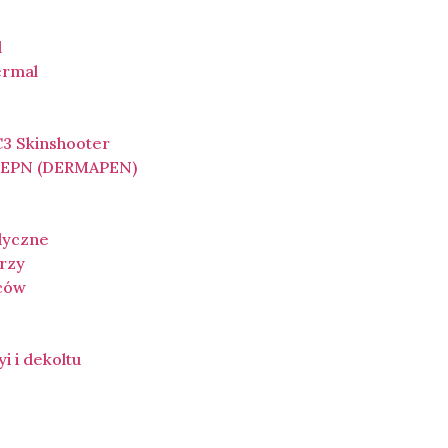
l
ermal
3 Skinshooter
a EPN (DERMAPEN)
dyczne
rzy
ców
yi i dekoltu